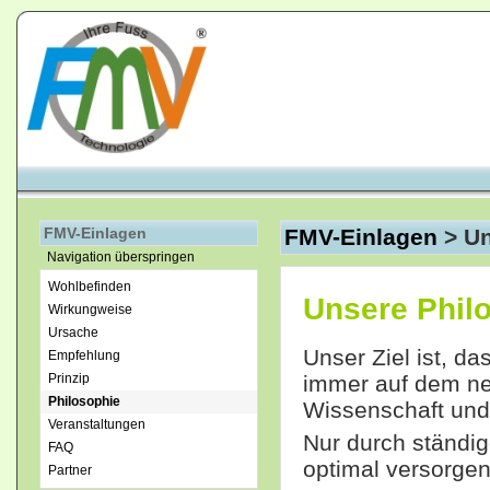
FMV-Einlagen
FMV-Einlagen
>
Un
Navigation überspringen
Wohlbefinden
Unsere Phil
Wirkungweise
Ursache
Unser Ziel ist, d
Empfehlung
immer auf dem ne
Prinzip
Philosophie
Wissenschaft und
Veranstaltungen
Nur durch ständig
FAQ
optimal versorgen
Partner