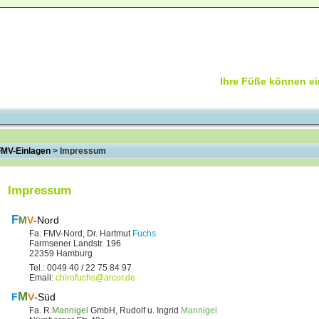
Ihre Füße können ei
FMV-Einlagen
>
Impressum
Impressum
F
M
V
-Nord
Fa. FMV-Nord, Dr. Hartmut
Fuchs
Farmsener Landstr. 196
22359 Hamburg
Tel.: 0049 40 / 22 75 84 97
Email:
chirofuchs@arcor.de
M
F
V
-Süd
Fa. R.
Mannigel
GmbH, Rudolf u. Ingrid
Mannigel