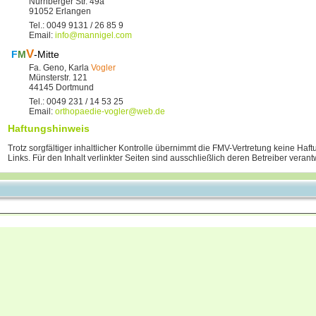
Nürnberger Str. 49a
91052 Erlangen
Tel.: 0049 9131 / 26 85 9
Email:
info@mannigel.com
V
F
M
-Mitte
Fa. Geno, Karla
Vogler
Münsterstr. 121
44145 Dortmund
Tel.: 0049 231 / 14 53 25
Email:
orthopaedie-vogler@web.de
Haftungshinweis
Trotz sorgfältiger inhaltlicher Kontrolle übernimmt die FMV-Vertretung keine Haftu
Links. Für den Inhalt verlinkter Seiten sind ausschließlich deren Betreiber verantw